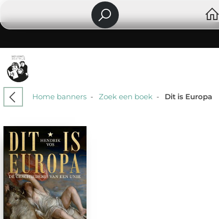
Home banners
-
Zoek een boek
-
Dit is Europa