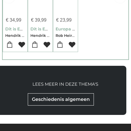
€
34,99
€
39,99
€
23,99
Dit is Europa
Dit is Europa
Europa in woelig water
Hendrik Vos
Hendrik Vos
Rob Heirbaut-Hendrik Vos
LEES MEER IN DEZE THEMA'S
Geschiedenis algemeen