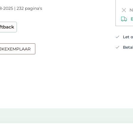
8-2025 | 232 pagina's
Ni
Be
ftback
Let op
Betali
IJKEXEMPLAAR