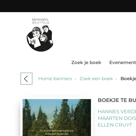
Zoek je boek
Evenement
Home banners
-
Zoek een boek
-
Boekje
BOEKJE TE BU
HANNES VERDR
MAARTEN DOI
ELLEN CRUYT