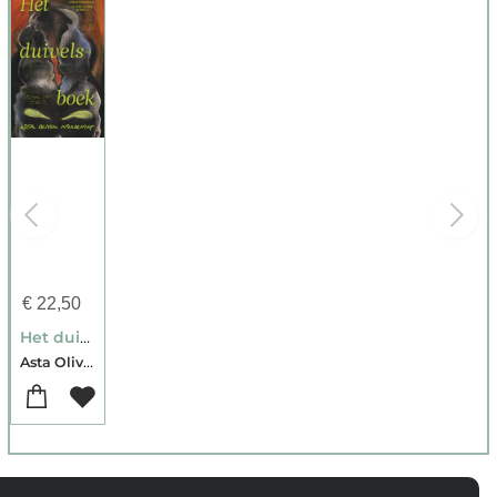
€
22,50
Het duivelsboek
Asta Olivia Nordenhof