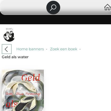
Home banners
-
Zoek een boek
-
Geld als water