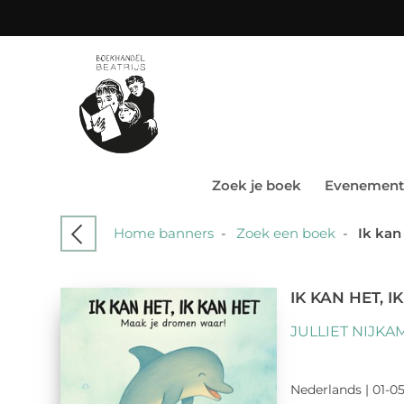
Zoek je boek
Evenement
Home banners
-
Zoek een boek
-
Ik kan
IK KAN HET, I
JULLIET NIJK
Nederlands | 01-05