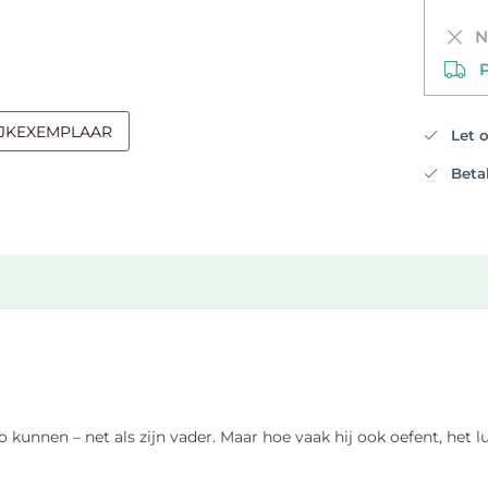
Ni
PO
IJKEXEMPLAAR
Let op
Betali
o kunnen – net als zijn vader. Maar hoe vaak hij ook oefent, het l