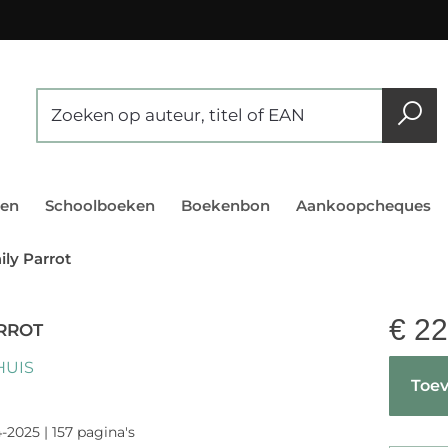
en
Schoolboeken
Boekenbon
Aankoopcheques
ily Parrot
€
22
ARROT
HUIS
Toev
-2025 | 157 pagina's