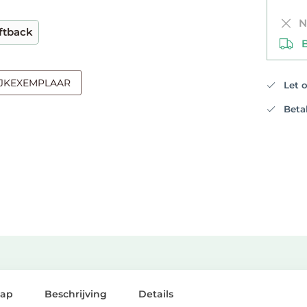
Ni
ftback
Be
IJKEXEMPLAAR
Let op
Betali
lap
Beschrijving
Details