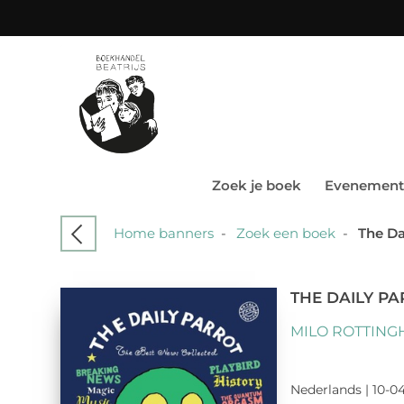
Zoek je boek
Evenement
Home banners
-
Zoek een boek
-
The Da
THE DAILY P
MILO ROTTING
Nederlands | 10-04