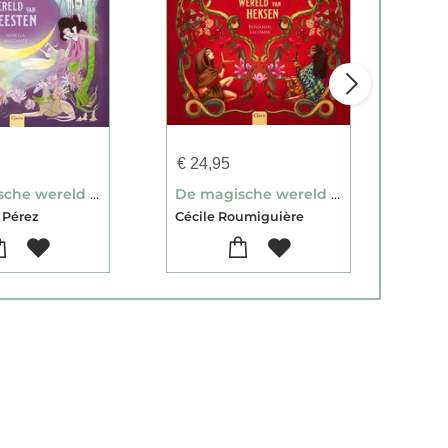
€
24,95
€
29
De magische wereld van geesten
De magische wereld van heksen
Bam
 Pérez
Cécile Roumiguière
Felix