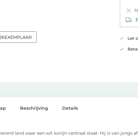
Ni
Be
IJKEXEMPLAAR
Let op
Betali
lap
Beschrijving
Details
rend land waar een wit konijn centraal staat. Hij is van jongs af a