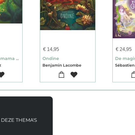
€
14,95
€
24,95
De allerbeste mama van de hele wereld
Ondine
z
Benjamin Lacombe
Sébastien
 DEZE THEMA'S