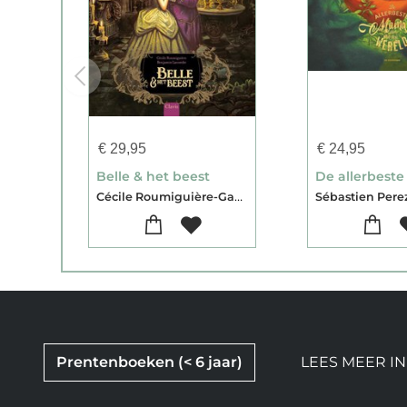
€
29,95
€
24,95
Belle & het beest
Cécile Roumiguière-Gabrielle Suzanne De Villeneuve
Sébastien Pere
Prentenboeken (< 6 jaar)
LEES MEER IN