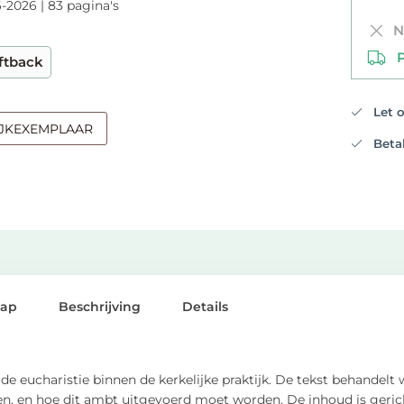
-2026 | 83 pagina's
Ni
PO
ftback
Let op
IJKEXEMPLAAR
Betali
lap
Beschrijving
Details
 eucharistie binnen de kerkelijke praktijk. De tekst behandelt 
nen, en hoe dit ambt uitgevoerd moet worden. De inhoud is geric