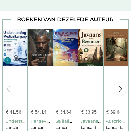
BOEKEN VAN DEZELFDE AUTEUR
€
41,56
€
54,14
€
34,64
€
33,95
€
39,64
Understanding Medical Language
Her şey Lahey’de başladı
Sa ilalim ng Huwad na Langit
Javaans voor beginners
Autorio — A Child of the Amazon Wilderness
Lancar Ida-Bagus
Lancar Ida-Bagus
Lancar Ida-Bagus
Lancar Ida-Bagus
Lancar Ida-Bagus