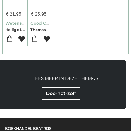
€
21,95
€
25,95
Wetenschap en Godsdienst
Good Courage
Heilige Lucas van Simferopol
Thomas van der Horst
LEES MEER IN DEZE THEMA'S
Doe-het-zelf
BOEKHANDEL BEATRIJS