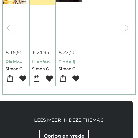
€
19,95
€
24,95
€
22,50
Plaidoyer pour la paix
L' enfant du 20e convoi vers Auschwitz
Eindelijk bevrijd
Simon Gronowski
Simon Gronowski
Simon Gronowski-David Van Reybrouck
LEES MEER IN DEZE THEMA'S
Oorlog en vrede