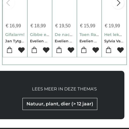
€
16,99
€
18,99
€
19,50
€
15,99
€
19,99
Gifalarm!
Gibbe en de maandagman
De nacht is voorbij
Toen Raaf links afsloeg
Het lekker dikke leesboek
Jan Tytgat-Evelien De Vlieger
Evelien De Vlieger
Evelien De Vlieger
Evelien De Vlieger
Sylvia Vanden Heede-Evelien De Vlieger-Kristien In-'t-Ven
LEES MEER IN DEZE THEMA'S
Natuur, plant, dier (> 12 jaar)