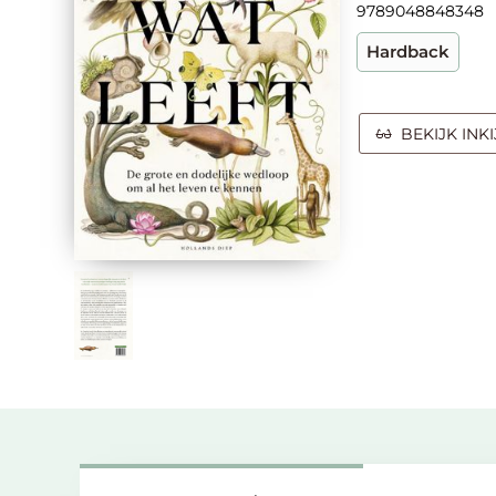
9789048848348
Hardback
BEKIJK INK