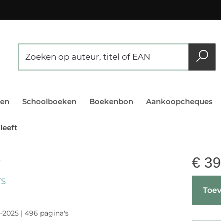
en
Schoolboeken
Boekenbon
Aankoopcheques
leeft
€
39
T
TS
Toev
-2025 | 496 pagina's