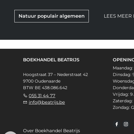
Natuur populair algemeen
LEES MEER 
BOEKHANDEL BEATRIJS
OPENIN
Maandag:
Hoogstraat 37 – Nederstraat 42
Dinsdag: 9
9700 Oudenaarde
Woensdag: 
BTW BE 438.086.642
Donderdag:
Vrijdag: 9
055 31 44 77
Zaterdag: 
info@beatrijs.be
Zondag: G
Over Boekhandel Beatrijs