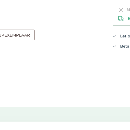
Ni
Be
IJKEXEMPLAAR
Let op
Betali