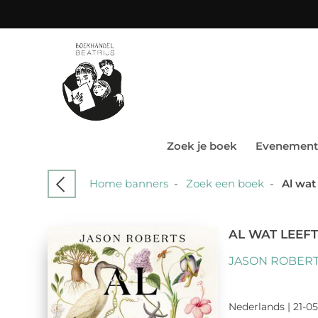
Zoek je boek
Evenement
Home banners
-
Zoek een boek
-
Al wat 
AL WAT LEEF
JASON ROBER
Nederlands | 21-05