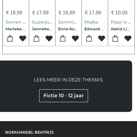
€
18,99
€
17,99
€
16,99
€
17,99
€
10,00
Samen ben je niet alleen
Superjuffie in de storm
Sammie en opa
Misjka
Pippi is jarig
Marieke Smithuis
Janneke Schotveld
Enne Koens
Edward van de Vendel-Anoush Elman
Astrid Lindgren
LEES MEER IN DEZE THEMA'S
Fictie 10 - 12 jaar
BOEKHANDEL BEATRIJS