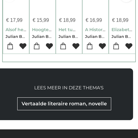
€
17,99
€
15,99
€
18,99
€
16,99
€
18,99
Alsof het voorbij is
Hoogteverschillen
Het tumult van de tijd
A History of the World in 10 1/2 Chapters
Elizabeth Finch
Julian Barnes
Julian Barnes
Julian Barnes-Ronald Vlek
Julian Barnes
Julian Barnes
LEES MEER IN DEZE THEMA'S
Vertaalde literaire roman, novelle