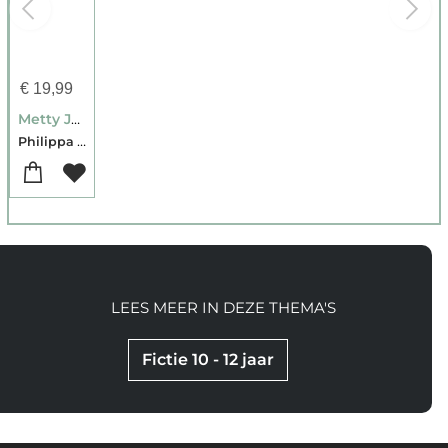
€
19,99
Metty Jones en de schedeltattoo
Philippa Leathley
LEES MEER IN DEZE THEMA'S
Fictie 10 - 12 jaar