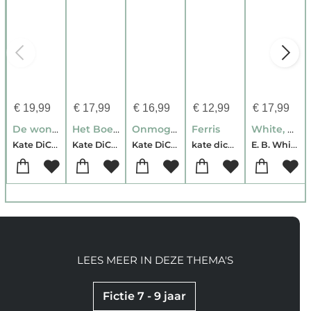
€
19,99
€
17,99
€
16,99
€
12,99
€
17,99
De wonderbaarlijke reis van Edward Tulane
Het Boek van Beatrice
Onmogelijk blauw
Ferris
White, E: Charlotte's Web American Classics Edition
Kate DiCamillo
Kate DiCamillo
Kate DiCamillo
kate dicamillo
E. B. White-Kate DiCamillo
LEES MEER IN DEZE THEMA'S
Fictie 7 - 9 jaar