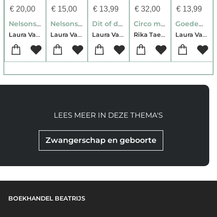
€
20,00
€
15,00
€
13,99
€
32,00
€
13,99
Nelsons dansboek
Nelsons Ninjaboek
Dit of dat?
Circo motoriek met kleuters
Goedemorgen/Slaap zacht
Laura Van Bouchout-Dafne Maes
Laura Van Bouchout-Dieter Truyen
Laura Van Bouchout
Rika Taeymans-Laura Van Bouchout
Laura Van Bouchout
LEES MEER IN DEZE THEMA'S
Zwangerschap en geboorte
BOEKHANDEL BEATRIJS