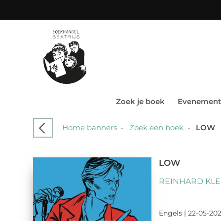
Zoek je boek
Evenement
Home banners
-
Zoek een boek
-
LOW
LOW
REINHARD KLE
Engels | 22-05-202