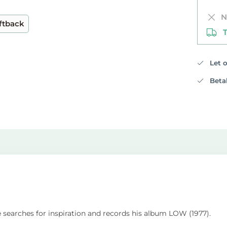
Ni
ftback
Te
Let op
Betali
 searches for inspiration and records his album LOW (1977).