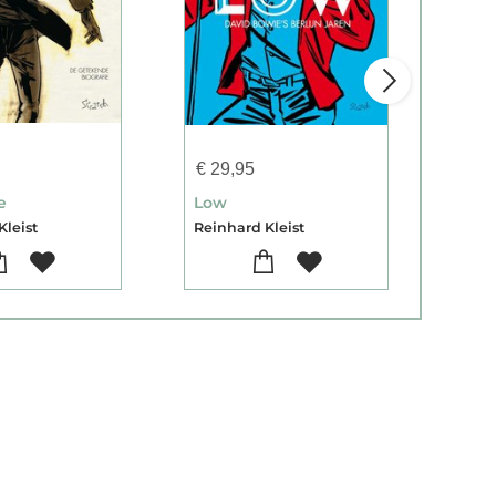
€
29,95
€
19
e
Low
Knoc
Kleist
Reinhard Kleist
Rein