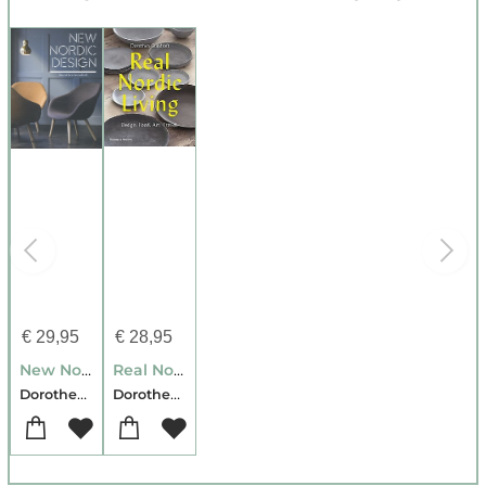
€
29,95
€
28,95
New Nordic Design
Real Nordic Living
Dorothea Gundtoft
Dorothea Gundtoft