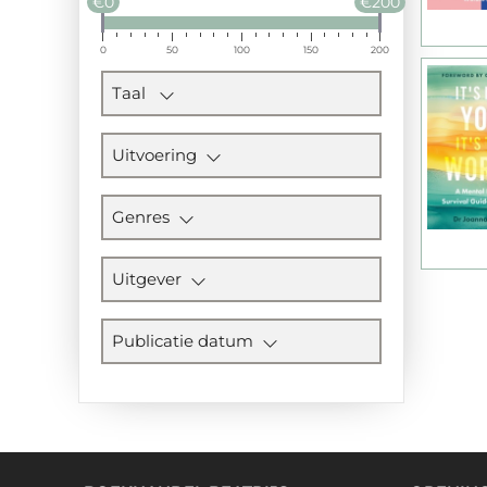
€0
€200
0
50
100
150
200
Taal
Uitvoering
Genres
Uitgever
Publicatie datum